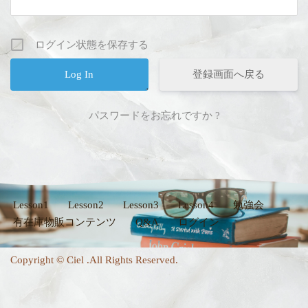
ログイン状態を保存する
登録画面へ戻る
パスワードをお忘れですか ?
Lesson1
Lesson2
Lesson3
Lesson4
勉強会
有在庫物販コンテンツ
Q&A
ログイン
Copyright © Ciel .All Rights Reserved.
Neve
| Powered by
WordPress