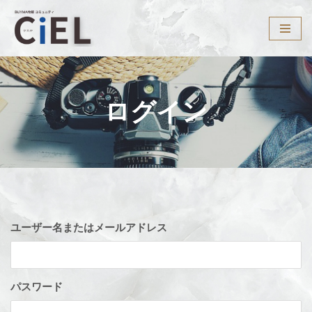
コ
ン
テ
ン
ツ
ログイン
へ
ス
キ
ッ
プ
ユーザー名またはメールアドレス
パスワード